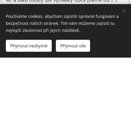
let a další osoby dle vyhlášky obce platné od 1. 1.
2023
Používáme cookies, abychom zajistili správné fungování a
Ubytování se psem možno po předchozí domluvě
bezpečnost našich stránek. Tím vám můžeme zajistit tu
za poplatek 1.200,-/ pobyt.
nejlepší zkušenost při jejich návštěvě.
Čas příjezdu od 16:00, čas odjezdu do 9:30h.
Přijmout nezbytné
Přijmout vše
Způsob platby:
Po potvrzení objednávky budou odeslány pokyny pro zaslání
zálohy pobytu. Doplatek zbylé částky je splatný při příjezdu
spolu s turistickým ubytovacím poplatkem.
Storno poplatky:
Storno více jak 90 dní před příjezdem 0% poplatek
Storno 30-90 dní před příjezdem 25% poplatek z ceny
pobytu.