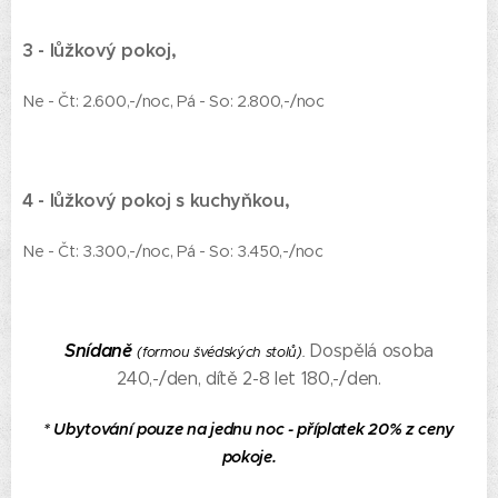
3 - lůžkový pokoj,
Ne - Čt: 2.600,-/noc, Pá - So: 2.800,-/noc
4 - lůžkový pokoj s kuchyňkou,
Ne - Čt: 3.300,-/noc, Pá - So: 3.450,-/noc
Snídaně
Dospělá osoba
(formou švédských stolů).
240,-/den, dítě 2-8 let 180,-/den.
* Ubytování pouze na jednu noc - příplatek 20% z ceny
pokoje.