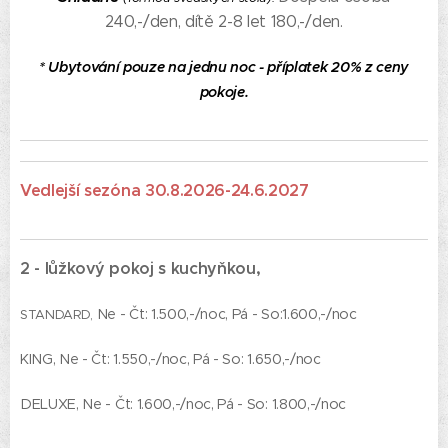
240,-/den, dítě 2-8 let 180,-/den.
* Ubytování pouze na jednu noc - příplatek 20% z ceny
pokoje.
Vedlejší sezóna 30.8.2026-24.6.2027
2 - lůžkový pokoj s kuchyňkou,
Ne - Čt: 1.500,-/noc, Pá - So:1.600,-/noc
STANDARD,
KING, Ne - Čt: 1.550,-/noc, Pá - So: 1.650,-/noc
DELUXE, Ne - Čt: 1.600,-/noc, Pá - So: 1.800,-/noc