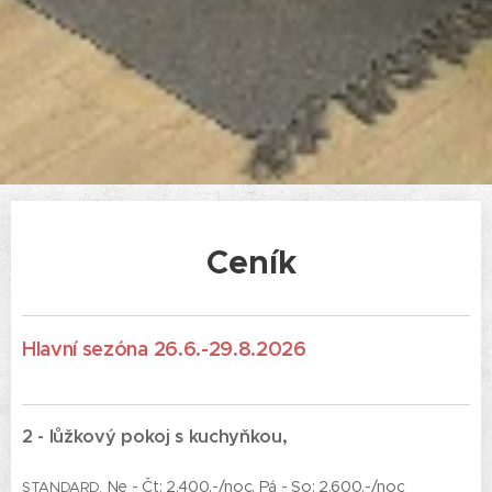
Ceník
Hlavní sezóna 26.6.-29.8.2026
2 - lůžkový pokoj s kuchyňkou,
Ne - Čt: 2.400,-/noc, Pá - So: 2.600,-/noc
STANDARD,